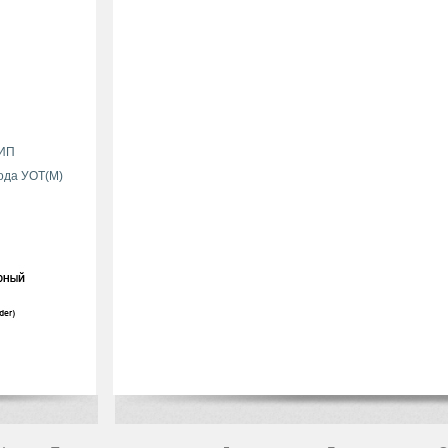
БИП
ода УОТ(М)