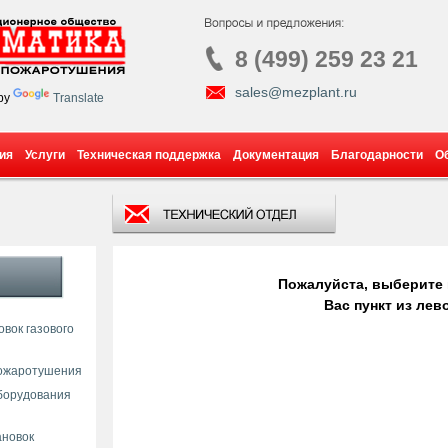
8 (499) 259 23 21
sales@mezplant.ru
by
Translate
ия
Услуги
Техническая поддержка
Документация
Благодарности
О
Пожалуйста, выберите
Вас пункт из лев
вок газового
пожаротушения
борудования
ановок