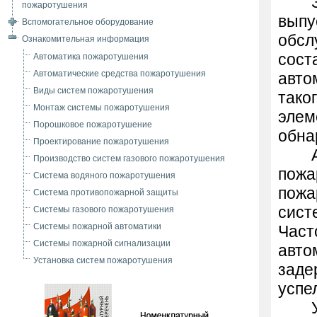
пожаротушения
выпу
Вспомогательное оборудование
обсл
Ознакомительная информация
сост
Автоматика пожаротушения
Автоматические средства пожаротушения
авто
Виды систем пожаротушения
тако
Монтаж системы пожаротушения
элем
Порошковое пожаротушение
обна
Проектирование пожаротушения
Производство систем газового пожаротушения
пожа
Система водяного пожаротушения
пожа
Система противопожарной защиты
сист
Системы газового пожаротушения
Системы пожарной автоматики
Част
Системы пожарной сигнализации
авто
Установка систем пожаротушения
заде
успе