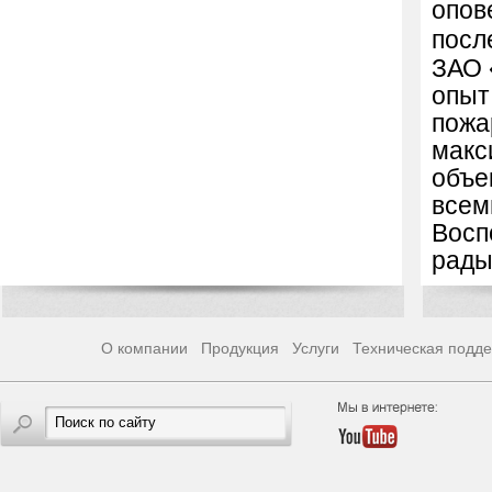
опов
посл
ЗАО 
опыт
пожа
макс
объе
всем
Восп
рады
О компании
Продукция
Услуги
Техническая подд