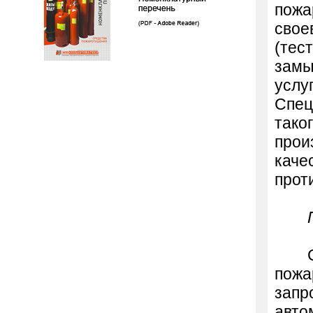
пожа
свое
(тес
замы
услу
Спец
тако
прои
каче
прот
пожа
запр
авто