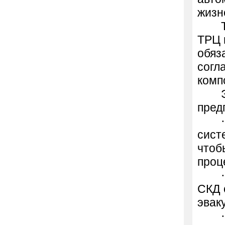
жизн
ТРЦ 
обяз
согл
комп
пред
сист
чтоб
проц
СКД 
эвак