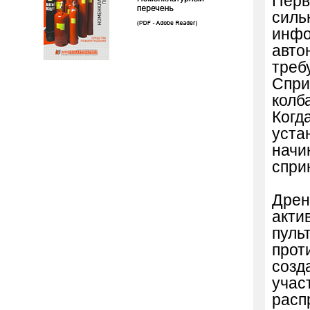
Перв
силь
инфо
авто
треб
Спри
колб
Когд
уста
начи
спри
Дрен
акти
пуль
прот
созд
учас
расп