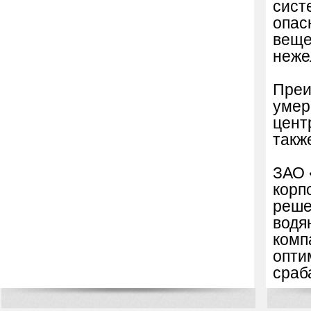
сист
опас
веще
неже
Преи
умер
цент
такж
ЗАО 
корп
реше
водя
комп
опти
сраб