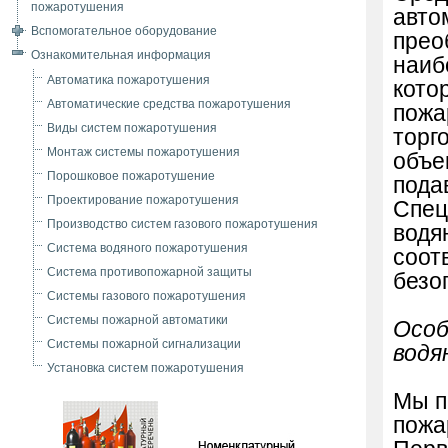
пожаротушения
авто
Вспомогательное оборудование
прео
Ознакомительная информация
наиб
Автоматика пожаротушения
кото
Автоматические средства пожаротушения
пожа
Виды систем пожаротушения
торг
Монтаж системы пожаротушения
объе
Порошковое пожаротушение
пода
Проектирование пожаротушения
Спец
Производство систем газового пожаротушения
водя
Система водяного пожаротушения
соот
Система противопожарной защиты
безо
Системы газового пожаротушения
Системы пожарной автоматики
Особ
Системы пожарной сигнализации
водя
Установка систем пожаротушения
Мы п
пожа