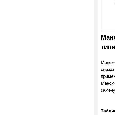
Ман
тип
Маном
снижен
примен
Маноме
замену
Табли