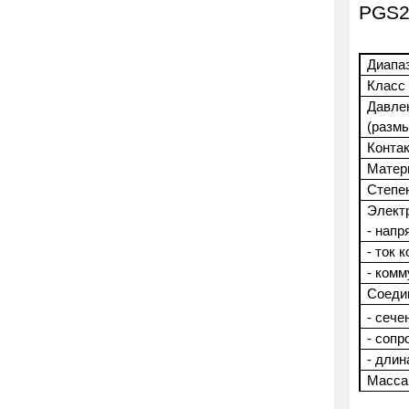
PGS2
Диапа
Класс
Давле
(размы
Конта
Матер
Степе
Элект
- напр
- ток 
- комм
Соеди
- сече
- соп
- длин
Масса,