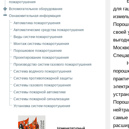
пожаротушения
для га
Вспомогательное оборудование
измель
Ознакомительная информация
Автоматика пожаротушения
Порошк
Автоматические средства пожаротушения
своей 
Виды систем пожаротушения
выгодн
Монтаж системы пожаротушения
Москве
Порошковое пожаротушение
Спецав
Проектирование пожаротушения
Производство систем газового пожаротушения
порошк
Система водяного пожаротушения
практи
Система противопожарной защиты
Системы газового пожаротушения
электр
Системы пожарной автоматики
устран
Системы пожарной сигнализации
Порошк
Установка систем пожаротушения
нейтра
самые 
расшир