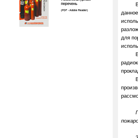
данное
исполь
разлож
для по
исполь
радиок
прокла
произв
рассмо
пожар