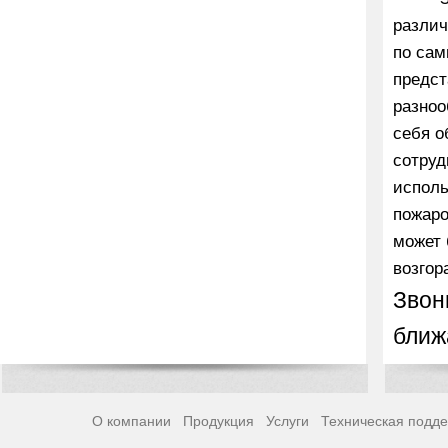
различ
по сам
предст
разноо
себя о
сотруд
исполь
пожаро
может 
возгор
Звон
ближ
О компании
Продукция
Услуги
Техническая подд